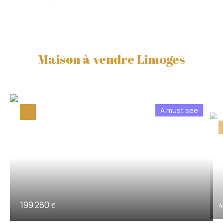
Maison à vendre Limoges
A must see
199 280
4
€