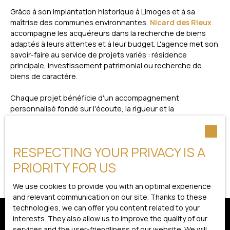
Grâce à son implantation historique à Limoges et à sa
maîtrise des communes environnantes,
Nicard des Rieux
accompagne les acquéreurs dans la recherche de biens
adaptés à leurs attentes et à leur budget. L'agence met son
savoir-faire au service de projets variés : résidence
principale, investissement patrimonial ou recherche de
biens de caractère.
Chaque projet bénéficie d'un accompagnement
personnalisé fondé sur l'écoute, la rigueur et la
connaissance du territoire. Cette
approche sur-mesure de
l'immobilier
permet d'identifier les meilleures opportunités
à Panazol et dans l'ensemble de l'agglomération
RESPECTING YOUR PRIVACY IS A
limougeaude.
PRIORITY FOR US
We use cookies to provide you with an optimal experience
and relevant communication on our site. Thanks to these
technologies, we can offer you content related to your
interests. They also allow us to improve the quality of our
services and the user-friendliness of our website. We will