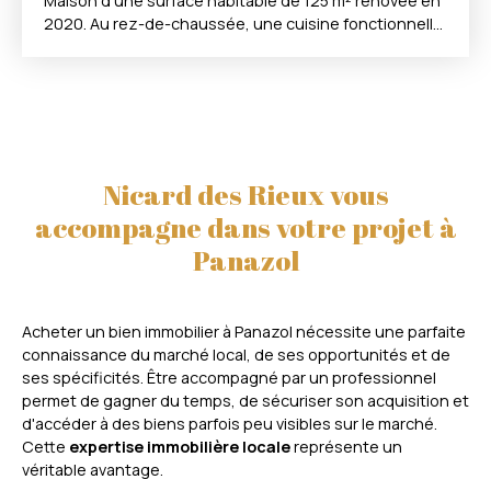
Maison d'une surface habitable de 125 m² rénovée en
2020. Au rez-de-chaussée, une cuisine fonctionnelle,
un vaste salon séjour baigné de lumière grâce à son
exposition sud, une terrasse et un agréable jardin en
prolongement. A l'étage, 3 chambres, une salle de
bain (douche & baignoire), un WC. Pour un meilleur
confort, vous avez un garage avec un coin buanderie
et un stationnement sur le côté de la maison. Cette
maison, en excellent état est dans un quartier
Nicard des Rieux vous
recherché, proche des commodités. La présente
accompagne dans votre projet à
annonce immobilière a été rédigée sous la
Panazol
responsabilité éditoriale de Mr Nicolas DEGOIS tèl
0684205222, Agent Commercial mandataire en
immobilier immatriculé au Registre Spécial des Agents
Commerciaux (RSAC) du Tribunal de Commerce de
Acheter un bien immobilier à Panazol nécessite une parfaite
LIMOGES sous le numéro 834744864.
connaissance du marché local, de ses opportunités et de
ses spécificités. Être accompagné par un professionnel
permet de gagner du temps, de sécuriser son acquisition et
d'accéder à des biens parfois peu visibles sur le marché.
Cette
expertise immobilière locale
représente un
véritable avantage.