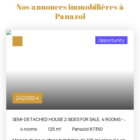
Nos annonces immobilières à
Panazol
Opportunity
242 000
€
SEMI-DETACHED HOUSE 2 SIDES FOR SALE, 4 ROOMS -
PANAZOL 87350
4
rooms
125
m²
Panazol 87350