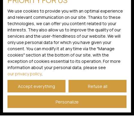
PRIORITY FOR US
telephone canvassing, provided for by Article L223-1
We use cookies to provide you with an optimal experience
of the Consumer Code, on the www.bloctel.gouv.fr
and relevant communication on our site. Thanks to these
website or by mail addressed to:
technologies, we can offer you content related to your
interests. They also allow us to improve the quality of our
Worldline Company, Service Bloctel, CS 61311, 41013
services and the user-friendliness of our website. We will
BLOIS CEDEX.
only use personal data for which you have given your
consent. You can modify it at any time via the ″Manage
For more information on the processing of your
cookies″ section at the bottom of our site, with the
personal data, please see our
privacy policy
.
exception of cookies essential to its operation. For more
information about your personal data, please see
our privacy policy
.
Receive notifications
Accept everything
Refuse all
Personalize
I AM LOOKING FOR A PROPERTY