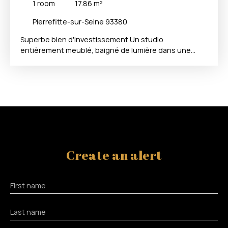
1
room
17.86
m²
Pierrefitte-sur-Seine 93380
Superbe bien d'investissement Un studio
entièrement meublé, baigné de lumière dans une
résidence étudiante récente. Ce studio niché au
premier étage d'un immeuble moderne de 4 étages
bien entretenu, est parfait pour étudier au calme, à
proximité de l'université et de toutes les commodités.
Avec ses 17,86 m² de surface habitable, chaque
centimètre carré a été pensé pour allier praticité et
esthétique, créant un espace où il fait bon vivre. La
cuisine est aménagée et équipée, l'espace de vie
principal est lumineux et fonctionnel. La salle d'eau,
Create an alert
moderne et fonctionnelle, est un autre atout de ce
studio. Le chauffage collectif. Ce studio est
actuellement loué, ce qui en fait une opportunité
First name
d'investissement particulièrement attractive. Vous
bénéficiez d'un revenu locatif immédiat, sans avoir à
vous soucier de la recherche de locataires ou de la
Last name
gestion quotidienne du bien. La présente annonce