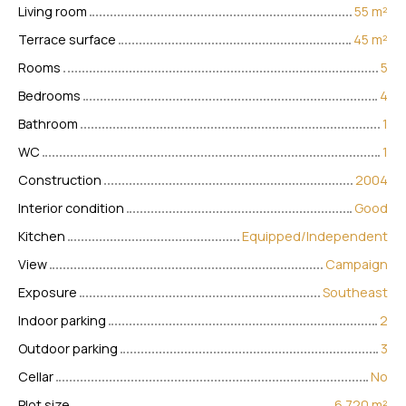
Living room
55
m²
Terrace surface
45
m²
Rooms
5
Bedrooms
4
Bathroom
1
WC
1
Construction
2004
Interior condition
Good
Kitchen
Equipped/Independent
View
Campaign
Exposure
Southeast
Indoor parking
2
Outdoor parking
3
Cellar
No
Plot size
6 720
m²