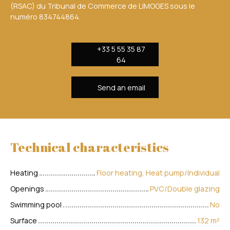
(RSAC) du Tribunal de Commerce de LIMOGES sous le
numéro 834744864.
+33 5 55 35 87
64
Send an email
Technical characteristics
Heating
Floor heating, Heat pump/Individual
Openings
PVC/Double glazing
Swimming pool
No
Surface
132
m²