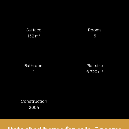
Surface
Rooms
132
m²
5
Bathroom
Plot size
1
6 720
m²
Construction
2004
Detached house for sale, 5 rooms