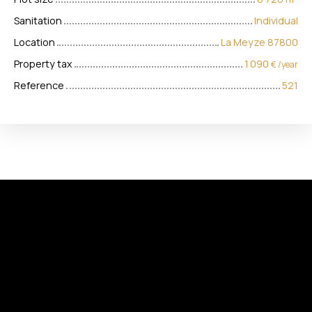
Sanitation
Individual
Location
La Meyze 87800
Property tax
1 090
€ /year
Reference
521