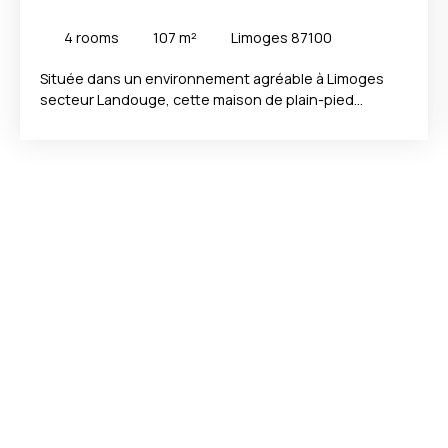
87100
4
rooms
107
m²
Limoges 87100
Située dans un environnement agréable à Limoges
secteur Landouge, cette maison de plain-pied
construite dans les années 1980 offre un cadre de vie
idéal pour une famille en quête d'espace et de
tranquillité. D'une superficie habitable de 107 m², elle
se compose de 3 chambres, avec la possibilité
d'aménager facilement une 4ᵉ chambre selon vos
besoins, d'une grande salle d'eau, d'un wc
indépendant. Vous découvrirez une belle pièce de vie
lumineuse de 39 m², comprenant un salon, une salle à
manger ainsi qu'un espace bureau, parfait pour le
télétravail ou un coin lecture. La cuisine aujourd'hui
indépendante de 16 m², bénéficie d'un accès direct à
la terrasse, idéale pour profiter des repas en
extérieur, peut selon vos souhaits être ouverte sur la
pièce de vie. Édifiée sur un magnifique terrain de 2
500 m², entièrement sans vis-à-vis, ce bien vous
garantit intimité et un bel espace extérieur à