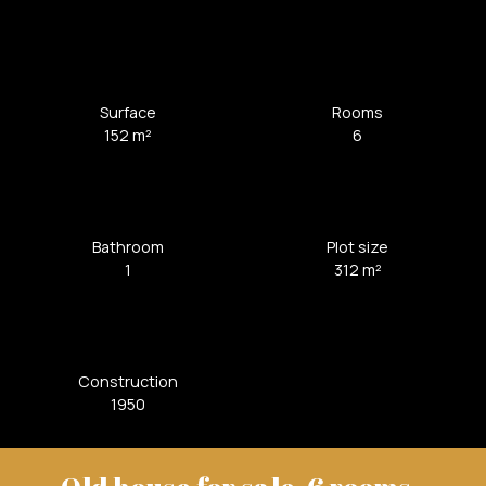
Surface
Rooms
152
m²
6
Bathroom
Plot size
1
312
m²
Construction
1950
Old house for sale, 6 rooms -