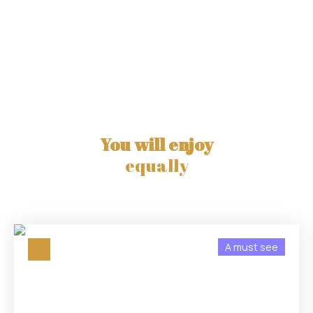
You will enjoy
equally
A must see