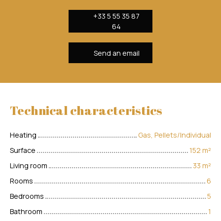
+33 5 55 35 87
64
Send an email
Technical characteristics
Heating
Gas, Pellets/Individual
Surface
152
m²
Living room
33
m²
Rooms
6
Bedrooms
5
Bathroom
1