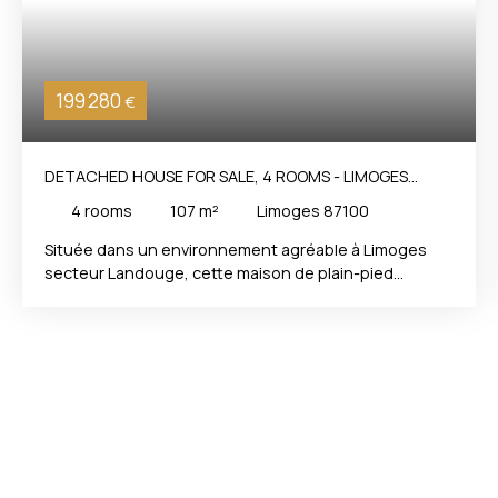
199 280
€
DETACHED HOUSE FOR SALE, 4 ROOMS - LIMOGES
87100
4
rooms
107
m²
Limoges 87100
Située dans un environnement agréable à Limoges
secteur Landouge, cette maison de plain-pied
construite dans les années 1980 offre un cadre de vie
idéal pour une famille en quête d'espace et de
tranquillité. D'une superficie habitable de 107 m², elle
se compose de 3 chambres, avec la possibilité
d'aménager facilement une 4ᵉ chambre selon vos
besoins, d'une grande salle d'eau, d'un wc
indépendant. Vous découvrirez une belle pièce de vie
lumineuse de 39 m², comprenant un salon, une salle à
manger ainsi qu'un espace bureau, parfait pour le