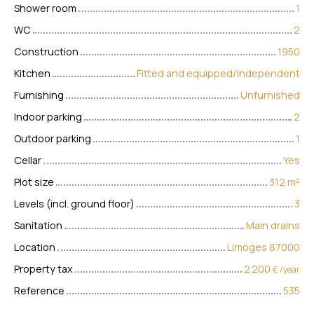
Shower room
1
WC
2
Construction
1950
Kitchen
Fitted and equipped/Independent
Furnishing
Unfurnished
Indoor parking
2
Outdoor parking
1
Cellar
Yes
Plot size
312
m²
Levels (incl. ground floor)
3
Sanitation
Main drains
Location
Limoges 87000
Property tax
2 200
€ /year
Reference
535