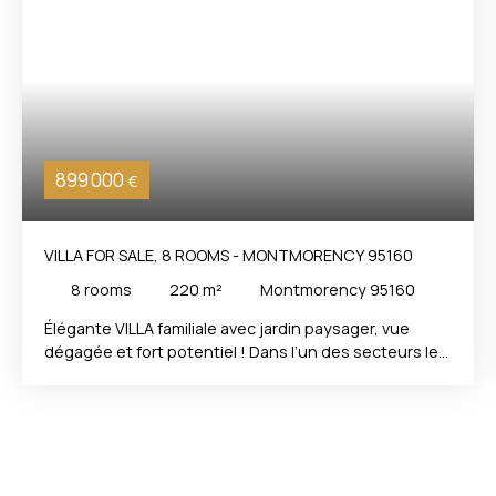
899 000
€
VILLA FOR SALE, 8 ROOMS - MONTMORENCY 95160
8
rooms
220
m²
Montmorency 95160
Élégante VILLA familiale avec jardin paysager, vue
dégagée et fort potentiel ! Dans l’un des secteurs les
plus confidentiels de Montmorency, au cœur d’une
allée privée à l’abri des regards, une élégante
demeure bourgeoise de 220 m² habitables, implantée
sur un magnifique terrain arboré de 1 337 m². Dès
l’arrivée, le charme opère. L’environnement préservé,
le calme absolu et la vue dégagée confèrent à cette