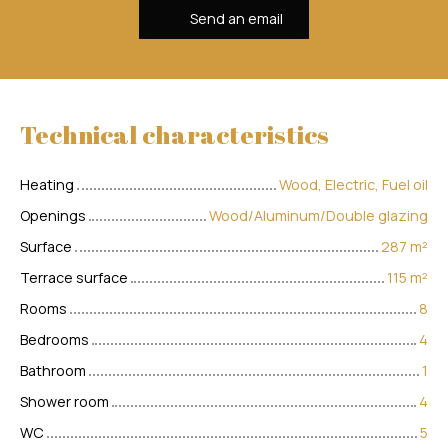
Send an email
Technical characteristics
Heating
Wood, Electric, Fuel oil
Openings
Wood/Aluminum/Double glazing
Surface
287
m²
Terrace surface
115
m²
Rooms
8
Bedrooms
4
Bathroom
1
Shower room
4
WC
5