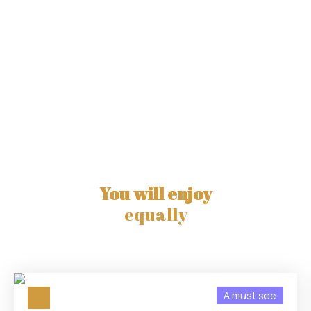
You will enjoy
equally
A must see