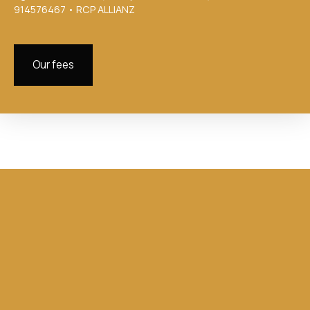
914576467 • RCP ALLIANZ
Our fees