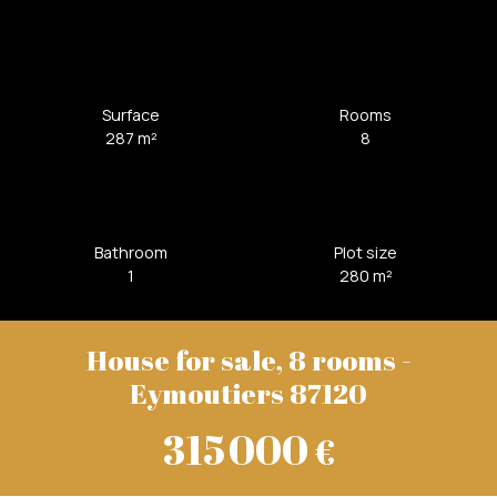
Surface
Rooms
287
m²
8
Bathroom
Plot size
1
280
m²
House for sale, 8 rooms -
Eymoutiers 87120
315 000
€