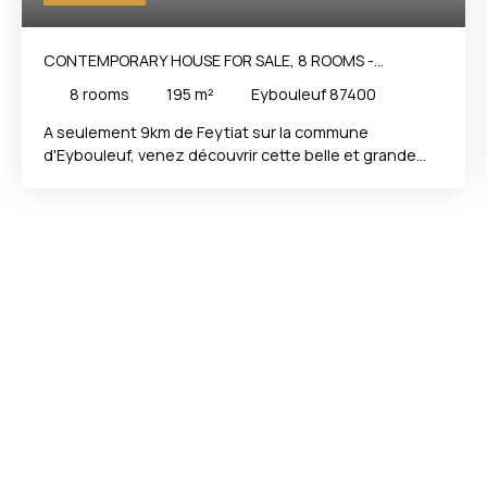
CONTEMPORARY HOUSE FOR SALE, 8 ROOMS -
EYBOULEUF 87400
8
rooms
195
m²
Eybouleuf 87400
A seulement 9km de Feytiat sur la commune
d'Eybouleuf, venez découvrir cette belle et grande
maison de plain pied contemporaine de 195m² Elle se
trouve sur un parc arboré de 6000m² sans vis a vis et
dans un quartier très calme. La maison dispose de
tout le confort moderne et notamment d'une pompe
a chaleur lui permettant d'avoir la climatisation. La
maison se compose : - 6 chambres. - 1 Entrée. - 1
cuisine ouverte. - 1 Cellier - 1 salon salle a manger de +
de 40m². - 2 Salle de bains. - 2 WC. - 1 grand garage de
150m² avec studio. A découvrir rapidement. La
présente annonce immobilière a été rédigée sous la
responsabilité éditoriale de Mr Ludovic PEYRICHOU tèl
0686659018, Agent Commercial mandataire en
immobilier immatriculé au Registre Spécial des Agents
Commerciaux (RSAC) du Tribunal de Commerce de