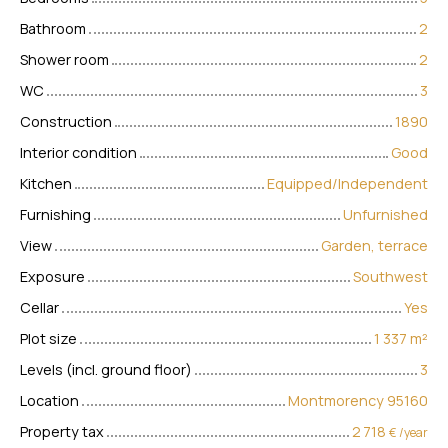
Bathroom
2
Shower room
2
WC
3
Construction
1890
Interior condition
Good
Kitchen
Equipped/Independent
Furnishing
Unfurnished
View
Garden, terrace
Exposure
Southwest
Cellar
Yes
Plot size
1 337
m²
Levels (incl. ground floor)
3
Location
Montmorency 95160
Property tax
2 718
€ /year