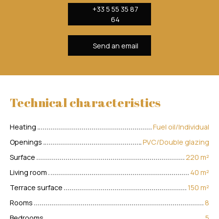
+33 5 55 35 87
64
Send an email
Technical characteristics
Heating
Fuel oil/Individual
Openings
PVC/Double glazing
Surface
220
m²
Living room
40
m²
Terrace surface
150
m²
Rooms
8
Bedrooms
5