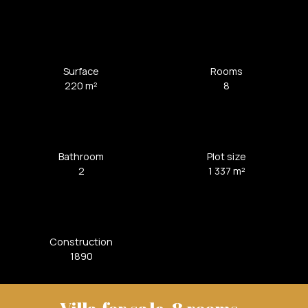
Surface
Rooms
220
m²
8
Bathroom
Plot size
2
1 337
m²
Construction
1890
Villa for sale, 8 rooms -