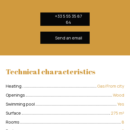
+33 5 55 35 87
64
Send an email
Technical characteristics
Heating
Gas/From city
Openings
Wood
Swimming pool
Yes
Surface
275
m²
Rooms
8