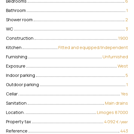
Bedrooms
6
Bathroom
1
Shower room
2
WC
3
Construction
1900
Kitchen
Fitted and equipped/Independent
Furnishing
Unfurnished
Exposure
West
Indoor parking
5
Outdoor parking
1
Cellar
Yes
Sanitation
Main drains
Location
Limoges 87000
Property tax
4 092
€ /year
Reference
443