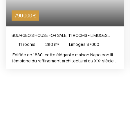
790 000
€
BOURGEOIS HOUSE FOR SALE, 11 ROOMS - LIMOGES
87000
11
rooms
280
m²
Limoges 87000
Edifiée en 1880, cette élégante maison Napoléon III
témoigne du raffinement architectural du XIXᵉ siècle,
époque où les demeures étaient pensées comme de
véritables lieux de vie, alliant représentation, confort
et art de recevoir. Un parc hors norme aves des arbres
remarquables, plus d'un hectare dans Limoges...
Développant près de 280 m² habitables répartis sur
trois niveaux, cette propriété séduit par ses volumes
généreux, son atmosphère chaleureuse et la
quiétude qui s’en dégage. Les espaces de réception
offrent un cadre privilégié avec un salon, une salle à
manger, une salle de musique ainsi qu’un bureau,
composant un ensemble harmonieux propice aux