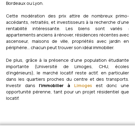
Bordeaux ou Lyon.
chambres avec possibilité d'une 4ᵉPièce de vie de 39
m² avec espace bureauCuisine indépendante avec
Cette modération des prix attire de nombreux primo-
accès terrasseSous-sol completEnvironnement calme
accédants, retraités, et investisseurs à la recherche d’une
et préservéUne maison offrant un beau potentiel
rentabilité intéressante. Les biens sont variés :
après quelques travaux de rénovation, à découvrir
appartements anciens à rénover, résidences récentes avec
sans tarder ! La présente annonce immobilière a été
ascenseur, maisons de ville, propriétés avec jardin en
rédigée sous la responsabilité éditoriale de Mme
périphérie… chacun peut trouver son idéal immobilier.
Céline DUMAS tèl 0608841721, Agent Commercial
mandataire en immobilier immatriculé au Registre
De plus, grâce à la présence d’une population étudiante
Spécial des Agents Commerciaux (RSAC) du Tribunal
importante (Université de Limoges, CHU, écoles
de Commerce de LIMOGES sous le numéro
d’ingénieurs), le marché locatif reste actif, en particulier
930029293.
dans les quartiers proches du centre et des transports.
Investir dans
l’immobilier à
Limoges
est donc une
opportunité pérenne, tant pour un projet résidentiel que
locatif.