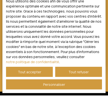
Résidence secondaire en Limousin : un
Nous utilisons des cookies afin de vous offrir une
investissement stratégique
expérience optimale et une communication pertinente sur
notre site. Grace à ces technologies, nous pouvons vous
Pourquoi faire appel à une agence immobilière à
proposer du contenu en rapport avec vos centres d'intérêt.
Limoges pour acheter votre maison ?
Ils nous permettent également d'améliorer la qualité de nos
Vivre autour de Limoges : quelles communes
services et la convivialité de notre site internet. Nous
privilégier ?
utiliserons uniquement les données personnelles pour
lesquelles vous avez donné votre accord. Vous pouvez les
Immobilier confidentiel à Limoges : pourquoi certains
modifier à n'importe quel moment via la rubrique ″Gérer les
biens restent invisibles au grand public ?
cookies″ en bas de notre site, à l'exception des cookies
Prix immobilier à Panazol
essentiels à son fonctionnement. Pour plus d'informations
sur vos données personnelles, veuillez consulter
Appartement à vendre à Limoges : comment trouver
notre politique de confidentialité
.
le bien idéal ?
Tout accepter
Tout refuser
Personnaliser