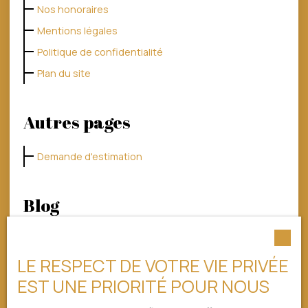
Nos honoraires
Mentions légales
Politique de confidentialité
Plan du site
Autres pages
Demande d'estimation
Blog
Acheter une maison à Limoges : les quartiers les plus
recherchés
LE RESPECT DE VOTRE VIE PRIVÉE
Investir à Limoges : les secteurs porteurs et les
EST UNE PRIORITÉ POUR NOUS
opportunités à saisir