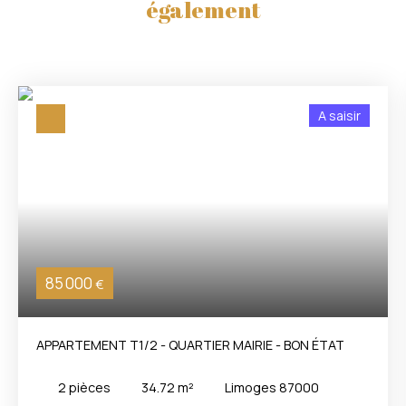
également
A saisir
85 000
€
APPARTEMENT T1/2 - QUARTIER MAIRIE - BON ÉTAT
2
pièces
34.72
m²
Limoges 87000