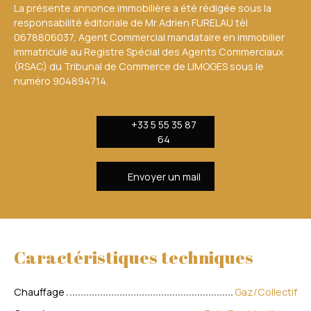
La présente annonce immobilière a été rédigée sous la
responsabilité éditoriale de Mr Adrien FURELAU tèl
0678806037, Agent Commercial mandataire en immobilier
immatriculé au Registre Spécial des Agents Commerciaux
(RSAC) du Tribunal de Commerce de LIMOGES sous le
numéro 904894714.
+33 5 55 35 87
64
Envoyer un mail
Caractéristiques techniques
Chauffage
Gaz/Collectif