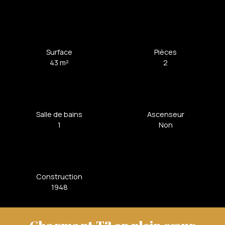
Surface
Pièces
43
m²
2
Salle de bains
Ascenseur
1
Non
Construction
1948
Charmant T2 en plein cœur