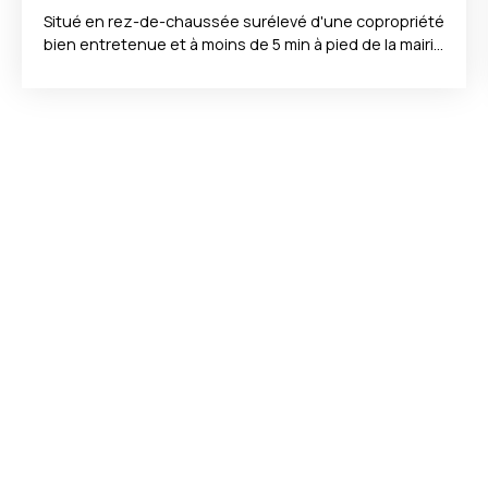
Situé en rez-de-chaussée surélevé d'une copropriété
bien entretenue et à moins de 5 min à pied de la mairie
ainsi que moins de 10 min à pied des Halles Centrales,
cet appartement actuellement à destination de
bureau est à découvrir. Il est composé d'une entrée
avec rangement, une grande salle d'eau, un séjour
avec coin cuisine, une chambre avec un dressing.
Possibilité de changement de destination. Le bien
bénéficie également d'une place de stationnement
sécurisé dans la résidence. La présente annonce
immobilière a été rédigée sous la responsabilité
éditoriale de Mr Adrien FURELAU tèl 0678806037,
Agent Commercial mandataire en immobilier
immatriculé au Registre Spécial des Agents
Commerciaux (RSAC) du Tribunal de Commerce de
LIMOGES sous le numéro 904894714.