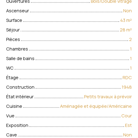
Ouvertures
Bois/Double vitrage
Ascenseur
Non
Surface
43
m²
Séjour
28
m²
Pièces
2
Chambres
1
Salle de bains
1
WC
1
Étage
RDC
Construction
1948
État intérieur
Petits travaux à prévoir
Cuisine
Aménagée et équipée/Américaine
Vue
Cour
Exposition
Est
Cave
Non