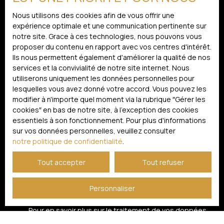
Localisation
immobilier immatriculé au Registre Spécial des Agents
Nous utilisons des cookies afin de vous offrir une
Commerciaux (RSAC) du Tribunal de Commerce de
expérience optimale et une communication pertinente sur
LIMOGES sous le numéro 834744864.
Budget max (€)
notre site. Grace à ces technologies, nous pouvons vous
proposer du contenu en rapport avec vos centres d'intérêt.
Ils nous permettent également d'améliorer la qualité de nos
Surface min (m²)
services et la convivialité de notre site internet. Nous
utiliserons uniquement les données personnelles pour
J'accepte le traitement de mes données personnelles
lesquelles vous avez donné votre accord. Vous pouvez les
conformément au RGPD. Si vous ne souhaitez pas faire
modifier à n'importe quel moment via la rubrique ″Gérer les
l'objet de prospection commerciale par voie
cookies″ en bas de notre site, à l'exception des cookies
téléphonique, vous pouvez vous inscrire gratuitement
essentiels à son fonctionnement. Pour plus d'informations
sur la liste d'opposition au démarchage téléphonique,
sur vos données personnelles, veuillez consulter
prévu par l'article L223-1 du code de la consommation,
notre politique de confidentialité
.
sur le site Internet www.bloctel.gouv.fr ou par courrier
adressé à :
Tout accepter
Tout refuser
Société Worldline, Service Bloctel, CS 61311, 41013 BLOIS
Personnaliser
CEDEX.
Pour en savoir plus sur le traitement de vos données
personnelles, veuillez consulter notre
politique de