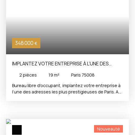
348 000
€
IMPLANTEZ VOTRE ENTREPRISE À L’UNE DES
ADRESSES LES PLUS PRESTIGIEUSES DE PARIS.
2
pièces
19
m²
Paris 75008
Bureau libre d'occupant, implantez votre entreprise à
l’une des adresses les plus prestigieuses de Paris. Au
cœur du 8ᵉ arrondissement, au 76-78 avenue des
Champs-Élysées, découvrez des bureaux bénéficiant
d’une adresse d’exception, symbole du rayonnement
économique, culturel et historique de la capitale.
Mondialement reconnue, l’avenue des Champs-
Nouveauté
Élysées relie la place de la Concorde à l’Arc de