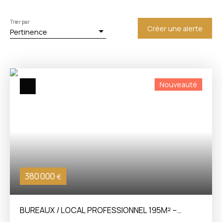
Trier par
Créer une alerte
Pertinence
Nouveauté
380 000
€
BUREAUX / LOCAL PROFESSIONNEL 195M² –
CLERMONT-FERRAND LIMITROPHE CHAMALIÈRES -