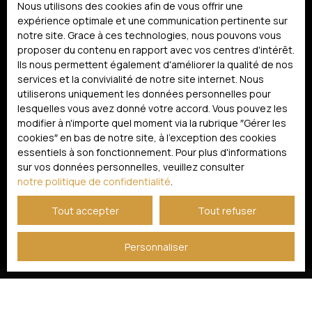
Nous utilisons des cookies afin de vous offrir une
prévu par l'article L223-1 du code de la consommation,
expérience optimale et une communication pertinente sur
sur le site Internet www.bloctel.gouv.fr ou par courrier
notre site. Grace à ces technologies, nous pouvons vous
adressé à :
proposer du contenu en rapport avec vos centres d'intérêt.
Ils nous permettent également d'améliorer la qualité de nos
Société Worldline, Service Bloctel, CS 61311, 41013 BLOIS
services et la convivialité de notre site internet. Nous
CEDEX.
utiliserons uniquement les données personnelles pour
lesquelles vous avez donné votre accord. Vous pouvez les
Pour en savoir plus sur le traitement de vos données
modifier à n'importe quel moment via la rubrique ″Gérer les
personnelles, veuillez consulter notre
politique de
cookies″ en bas de notre site, à l'exception des cookies
confidentialité
.
essentiels à son fonctionnement. Pour plus d'informations
sur vos données personnelles, veuillez consulter
notre politique de confidentialité
.
Recevoir des annonces
Tout accepter
Tout refuser
Personnaliser