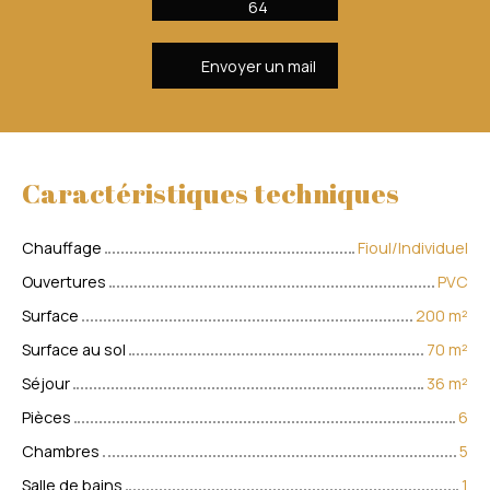
64
Envoyer un mail
Caractéristiques techniques
Chauffage
Fioul/Individuel
Ouvertures
PVC
Surface
200
m²
Surface au sol
70
m²
Séjour
36
m²
Pièces
6
Chambres
5
Salle de bains
1