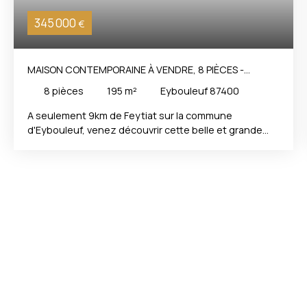
345 000
€
MAISON CONTEMPORAINE À VENDRE, 8 PIÈCES -
EYBOULEUF 87400
8
pièces
195
m²
Eybouleuf 87400
A seulement 9km de Feytiat sur la commune
d'Eybouleuf, venez découvrir cette belle et grande
maison de plain pied contemporaine de 195m² Elle se
trouve sur un parc arboré de 6000m² sans vis a vis et
dans un quartier très calme. La maison dispose de
tout le confort moderne et notamment d'une pompe
a chaleur lui permettant d'avoir la climatisation. La
maison se compose : - 6 chambres. - 1 Entrée. - 1
cuisine ouverte. - 1 Cellier - 1 salon salle a manger de +
de 40m². - 2 Salle de bains. - 2 WC. - 1 grand garage de
150m² avec studio. A découvrir rapidement. La
présente annonce immobilière a été rédigée sous la
responsabilité éditoriale de Mr Ludovic PEYRICHOU tèl
0686659018, Agent Commercial mandataire en