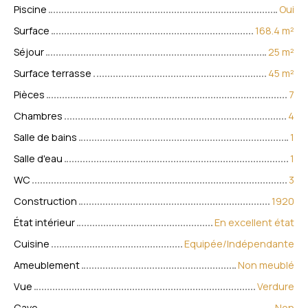
Piscine
Oui
Surface
168.4
m²
Séjour
25
m²
Surface terrasse
45
m²
Pièces
7
Chambres
4
Salle de bains
1
Salle d'eau
1
WC
3
Construction
1920
État intérieur
En excellent état
Cuisine
Equipée/Indépendante
Ameublement
Non meublé
Vue
Verdure
Cave
Non