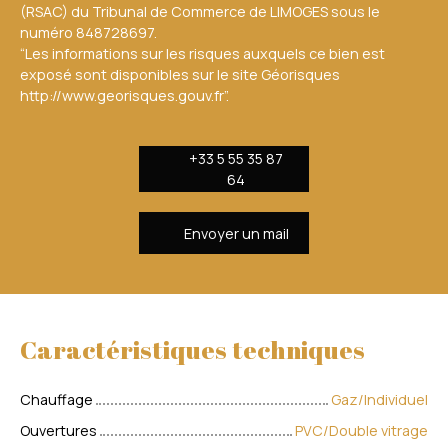
(RSAC) du Tribunal de Commerce de LIMOGES sous le
numéro 848728697.
“Les informations sur les risques auxquels ce bien est
exposé sont disponibles sur le site Géorisques
http://www.georisques.gouv.fr”.
+33 5 55 35 87
64
Envoyer un mail
Caractéristiques techniques
Chauffage
Gaz/Individuel
Ouvertures
PVC/Double vitrage