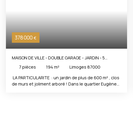
378 000
€
MAISON DE VILLE - DOUBLE GARAGE - JARDIN - 5
CHAMBRES
7
pièces
194
m²
Limoges 87000
LA PARTICULARITE : un jardin de plus de 600 m² , clos
de murs et joliment arboré ! Dans le quartier Eugène
Varlin, venez découvrir cette maison de ville de près
de 200 m² avec son grand jardin verdoyant et
entièrement clos. Elle présente de beaux volumes
avec un séjour de 36 m², une cuisine fonctionnelle,
une chambre et une salle de bain au premier niveau. A
l'étage, l'espace nuit, avec ses quatre chambres dont
deux avec pièces d'eau privatives , et une avec salle