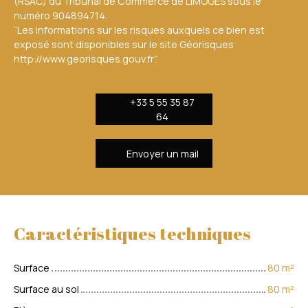
(RSAC) du Tribunal de Commerce de LIMOGES sous le
numéro 904894714.
“Les informations sur les risques auxquels ce bien est
exposé sont disponibles sur le site Géorisques
http://www.georisques.gouv.fr”.
+33 5 55 35 87
64
Envoyer un mail
Caractéristiques techniques
Surface
80
m²
Surface au sol
80
m²