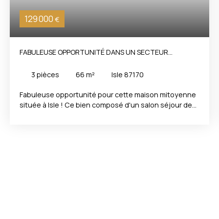
129 000
€
FABULEUSE OPPORTUNITÉ DANS UN SECTEUR
RECHERCHÉ À ISLE
3
pièces
66
m²
Isle 87170
Fabuleuse opportunité pour cette maison mitoyenne
située à Isle ! Ce bien composé d'un salon séjour de
23 m², d'une cuisine indépendante et de 2 chambres
n'attend plus que vous pour retrouver une seconde
vie. Construite sur sous sol complet, vous pourrez
aménager cet espace comme vous le souhaitez Vous
profiterez d'un jardin arboré propice à la détente.
Chauffage gaz de ville. Tout à l'égout. A visiter sans
attendre ! La présente annonce immobilière a été
rédigée sous la responsabilité éditoriale de Mme
Céline DUMAS tèl 0608841721, Agent Commercial
mandataire en immobilier immatriculé au Registre
Spécial des Agents Commerciaux (RSAC) du Tribunal