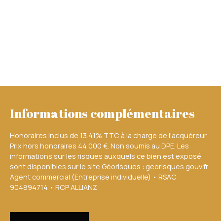
Informations complémentaires
Honoraires inclus de 13.41% TTC à la charge de l'acquéreur.
Prix hors honoraires 44 000 €. Non soumis au DPE. Les
informations sur les risques auxquels ce bien est exposé
sont disponibles sur le site Géorisques : georisques.gouv.fr.
Agent commercial (Entreprise individuelle) • RSAC
904894714 • RCP ALLIANZ