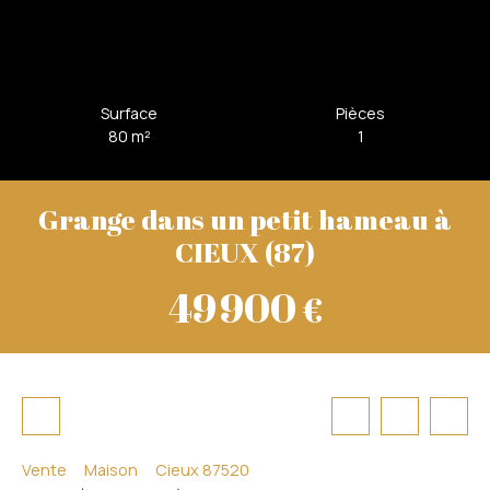
Surface
Pièces
80
m²
1
Grange dans un petit hameau à
CIEUX (87)
49 900
€
Vente
Maison
Cieux 87520