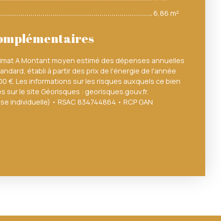
6,86 m²
complémentaires
climat A Montant moyen estimé des dépenses annuelles
ndard, établi à partir des prix de l'énergie de l'année
00 €. Les informations sur les risques auxquels ce bien
 sur le site Géorisques : georisques.gouv.fr.
ise individuelle) • RSAC 834744864 • RCP GAN