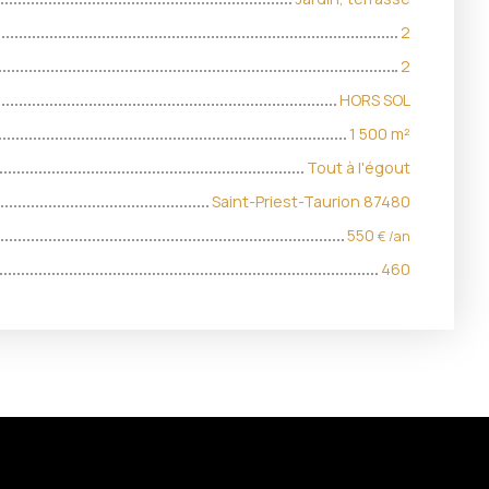
2
2
HORS SOL
1 500
m²
Tout à l'égout
Saint-Priest-Taurion 87480
550
€ /an
460