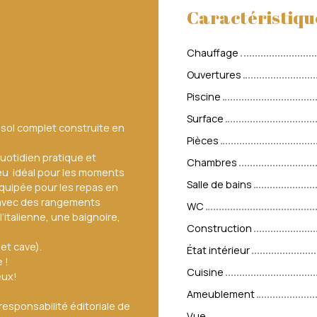
Caractéristiqu
Chauffage
Ouvertures
Piscine
Surface
s-sol complet construite en
Pièces
uotidien pratique et
Chambres
lieu idéal pour les moments
Salle de bains
quipée pour les repas en
s avec des rangements
WC
’italienne, une baignoire,
Construction
et cave).
État intérieur
 !
Cuisine
eux!
Ameublement
esponsabilité éditoriale de
Vue