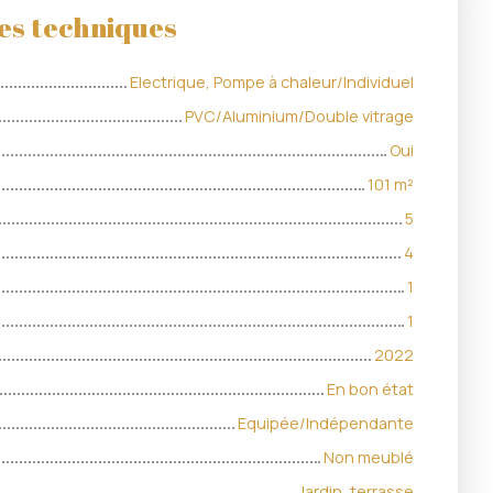
es techniques
Electrique, Pompe à chaleur/Individuel
PVC/Aluminium/Double vitrage
Oui
101
m²
5
4
1
1
2022
En bon état
Equipée/Indépendante
Non meublé
Jardin, terrasse