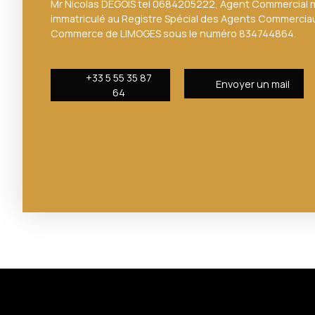
Mr Nicolas DEGOIS tel 0684205222, Agent Commercial m
immatriculé au Registre Spécial des Agents Commercia
Commerce de LIMOGES sous le numéro 834744864.
+33 5 55 35 87
Envoyer un mail
64