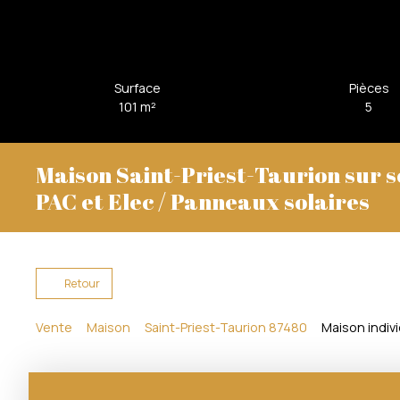
Surface
Pièces
101
m²
5
Maison Saint-Priest-Taurion sur s
PAC et Elec / Panneaux solaires
Retour
Vente
Maison
Saint-Priest-Taurion 87480
Maison indivi