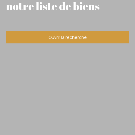
notre liste de biens
Ouvrir la recherche
Type d'offre
Vente
Type de bien
Maison
Localisation
Abjat-sur-Bandiat (24300)
Budget max (€)
Surface min (m²)