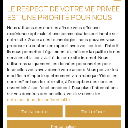
Commerciaux (RSAC) du Tribunal de Commerce de
LE RESPECT DE VOTRE VIE PRIVÉE
LIMOGES sous le numéro 834744864. “Les
J'accepte le traitement de mes données personnelles
informations sur les risques auxquels ce bien est
EST UNE PRIORITÉ POUR NOUS
conformément au RGPD. Si vous ne souhaitez pas faire
exposé sont disponibles sur le site Géorisques
l'objet de prospection commerciale par voie
http://www. georisques. gouv. fr”.
Nous utilisons des cookies afin de vous offrir une
téléphonique, vous pouvez vous inscrire gratuitement
expérience optimale et une communication pertinente sur
sur la liste d'opposition au démarchage téléphonique,
notre site. Grace à ces technologies, nous pouvons vous
prévu par l'article L223-1 du code de la consommation,
proposer du contenu en rapport avec vos centres d'intérêt.
sur le site Internet www.bloctel.gouv.fr ou par courrier
Ils nous permettent également d'améliorer la qualité de nos
adressé à :
services et la convivialité de notre site internet. Nous
utiliserons uniquement les données personnelles pour
Société Worldline, Service Bloctel, CS 61311, 41013 BLOIS
lesquelles vous avez donné votre accord. Vous pouvez les
CEDEX.
modifier à n'importe quel moment via la rubrique ″Gérer les
cookies″ en bas de notre site, à l'exception des cookies
Pour en savoir plus sur le traitement de vos données
essentiels à son fonctionnement. Pour plus d'informations
personnelles, veuillez consulter notre
politique de
sur vos données personnelles, veuillez consulter
confidentialité
.
notre politique de confidentialité
.
Tout accepter
Tout refuser
Recevoir des annonces
Personnaliser