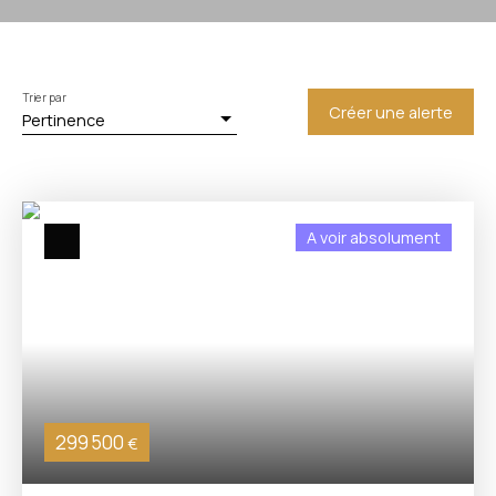
Trier par
Créer une alerte
Pertinence
A voir absolument
299 500
€