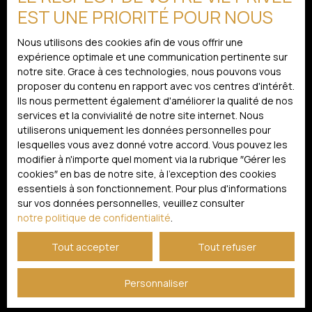
conformément au RGPD. Si vous ne souhaitez pas faire
EST UNE PRIORITÉ POUR NOUS
l'objet de prospection commerciale par voie
téléphonique, vous pouvez vous inscrire gratuitement
Nous utilisons des cookies afin de vous offrir une
sur la liste d'opposition au démarchage téléphonique,
expérience optimale et une communication pertinente sur
prévu par l'article L223-1 du code de la consommation,
notre site. Grace à ces technologies, nous pouvons vous
sur le site Internet www.bloctel.gouv.fr ou par courrier
proposer du contenu en rapport avec vos centres d'intérêt.
adressé à :
Ils nous permettent également d'améliorer la qualité de nos
services et la convivialité de notre site internet. Nous
Société Worldline, Service Bloctel, CS 61311, 41013 BLOIS
utiliserons uniquement les données personnelles pour
CEDEX.
lesquelles vous avez donné votre accord. Vous pouvez les
modifier à n'importe quel moment via la rubrique ″Gérer les
Pour en savoir plus sur le traitement de vos données
cookies″ en bas de notre site, à l'exception des cookies
personnelles, veuillez consulter notre
politique de
essentiels à son fonctionnement. Pour plus d'informations
confidentialité
.
sur vos données personnelles, veuillez consulter
notre politique de confidentialité
.
Recevoir des annonces
Tout accepter
Tout refuser
Personnaliser