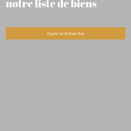
notre liste de biens
Ouvrir la recherche
Type d'offre
Vente
Type de bien
Maison
Localisation
Chabanais (16150)
Budget max (€)
Surface min (m²)