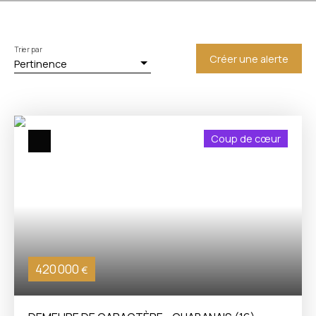
Trier par
Créer une alerte
Pertinence
Coup de cœur
420 000
€