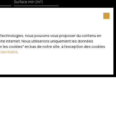
Surface min (m²)
itez pas faire l'objet de
 liste d'opposition au
ces technologies, nous pouvons vous proposer du contenu en
nternet www.bloctel.gouv.fr ou par
 site internet. Nous utiliserons uniquement les données
 les cookies″ en bas de notre site, à l'exception des cookies
identialité
.
litique de confidentialité
.