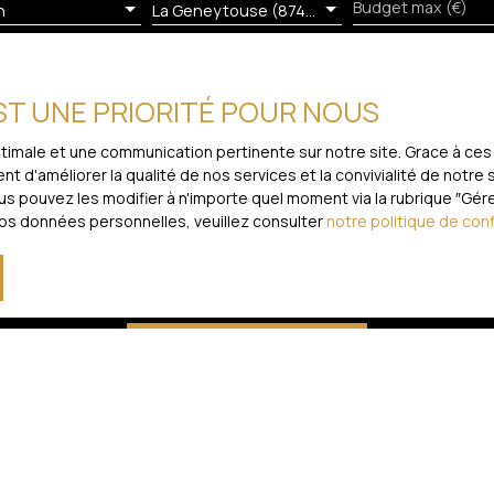
ur recevoir famille et
Budget max (€)
n
La Geneytouse (87400)
e annonce immobilière a
Nicolas DEGOIS Tel
bilier immatriculé au
du Tribunal de Commerce
EST UNE PRIORITÉ POUR NOUS
 mes données personnelles conformément au RGPD. Si vous ne souha
 voie téléphonique, vous pouvez vous inscrire gratuitement sur la
optimale et une communication pertinente sur notre site. Grace à 
évu par l'article L223-1 du code de la consommation, sur le site I
t d'améliorer la qualité de nos services et la convivialité de notre
 pouvez les modifier à n'importe quel moment via la rubrique ″Gérer
vos données personnelles, veuillez consulter
notre politique de conf
loctel, CS 61311, 41013 BLOIS CEDEX.
traitement de vos données personnelles, veuillez consulter notre
po
Recevoir des annonces