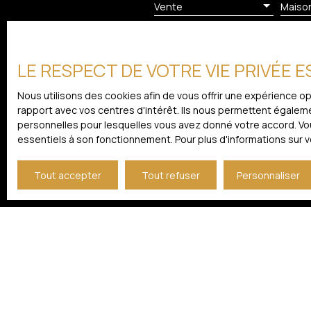
que plusieurs espaces de détente. Un cadre idéal po
Vente
Maiso
amis dans un environnement privilégié. La présent
été rédigée sous la responsabilité éditoriale de Mr 
Pièces min
0684205222, Agent Commercial mandataire en immo
Registre Spécial des Agents Commerciaux (RSAC) 
LE RESPECT DE VOTRE VIE PRIVÉE 
J'accepte le traitement de
de LIMOGES sous le numéro 834744864.
prospection commerciale par
Nous utilisons des cookies afin de vous offrir une expérience 
démarchage téléphonique, pr
rapport avec vos centres d'intérêt. Ils nous permettent égalemen
courrier adressé à :
personnelles pour lesquelles vous avez donné votre accord. Vous
essentiels à son fonctionnement. Pour plus d'informations sur 
Société Worldline, Service B
Tout accepter
Tout refuser
Personnaliser
Pour en savoir plus sur le 