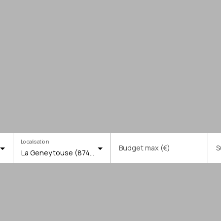
Localisation
Budget max (€)
S
La Geneytouse (87400)