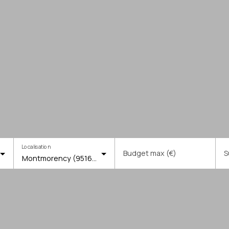
Localisation
Budget max (€)
S
Montmorency (95160)