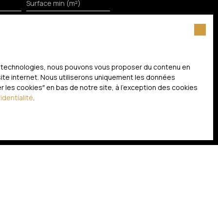
Surface min (m²)
itez pas faire l'objet de
 liste d'opposition au
ces technologies, nous pouvons vous proposer du contenu en
nternet www.bloctel.gouv.fr ou par
 site internet. Nous utiliserons uniquement les données
 les cookies″ en bas de notre site, à l'exception des cookies
identialité
.
litique de confidentialité
.