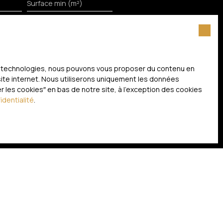
Surface min (m²)
itez pas faire l'objet de
 liste d'opposition au
ces technologies, nous pouvons vous proposer du contenu en
nternet www.bloctel.gouv.fr ou par
 site internet. Nous utiliserons uniquement les données
 les cookies″ en bas de notre site, à l'exception des cookies
identialité
.
litique de confidentialité
.