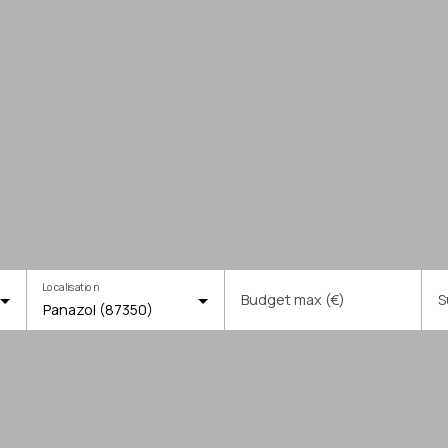
Localisation
Budget max (€)
S
Panazol (87350)