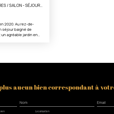
RES / SALON - SÉJOUR
en 2020. Au rez-de-
n séjour baigné de
 un agréable jardin en
bain (douche & baignoire),
ge avec un coin buanderie
e maison, en excellent
commodités. La présente
ilité éditoriale de Mr
mandataire en immobilier
rciaux (RSAC) du Tribunal
64.
plus aucun bien
correspondant à votr
Nom
Email
bien
Localisation