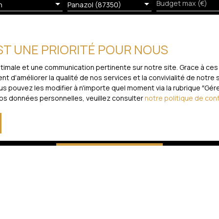
Budget max (€)
n
Panazol (87350)
EST UNE PRIORITÉ POUR NOUS
 mes données personnelles conformément au RGPD. Si vous ne souha
 voie téléphonique, vous pouvez vous inscrire gratuitement sur la
optimale et une communication pertinente sur notre site. Grace à 
évu par l'article L223-1 du code de la consommation, sur le site I
t d'améliorer la qualité de nos services et la convivialité de notre
 pouvez les modifier à n'importe quel moment via la rubrique ″Gérer
vos données personnelles, veuillez consulter
notre politique de conf
loctel, CS 61311, 41013 BLOIS CEDEX.
traitement de vos données personnelles, veuillez consulter notre
po
Recevoir des annonces