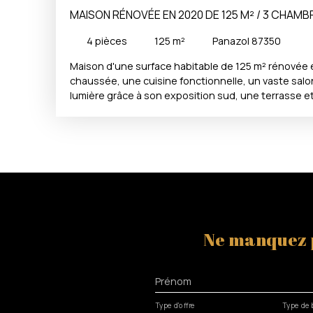
MAISON RÉNOVÉE EN 2020 DE 125 M² / 3 CHAMB
38 M² / UN GARAGE
4
pièces
125
m²
Panazol 87350
Maison d'une surface habitable de 125 m² rénovée 
chaussée, une cuisine fonctionnelle, un vaste salo
lumière grâce à son exposition sud, une terrasse et
prolongement. A l'étage, 3 chambres, une salle de 
un WC. Pour un meilleur confort, vous avez un gara
et un stationnement sur le côté de la maison. Cett
état est dans un quartier recherché, proche des 
annonce immobilière a été rédigée sous la responsab
Nicolas DEGOIS tèl 0684205222, Agent Commercial 
immatriculé au Registre Spécial des Agents Comme
de Commerce de LIMOGES sous le numéro 8347448
Ne manquez 
Prénom
Type d'offre
Type de 