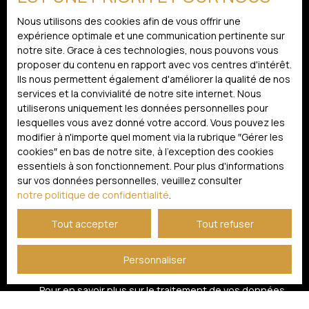
Localisation
Nous utilisons des cookies afin de vous offrir une
expérience optimale et une communication pertinente sur
Budget max (€)
notre site. Grace à ces technologies, nous pouvons vous
proposer du contenu en rapport avec vos centres d'intérêt.
Ils nous permettent également d'améliorer la qualité de nos
Surface min (m²)
services et la convivialité de notre site internet. Nous
utiliserons uniquement les données personnelles pour
J'accepte le traitement de mes données personnelles
lesquelles vous avez donné votre accord. Vous pouvez les
conformément au RGPD. Si vous ne souhaitez pas faire
modifier à n'importe quel moment via la rubrique ″Gérer les
l'objet de prospection commerciale par voie
cookies″ en bas de notre site, à l'exception des cookies
téléphonique, vous pouvez vous inscrire gratuitement
essentiels à son fonctionnement. Pour plus d'informations
sur la liste d'opposition au démarchage téléphonique,
sur vos données personnelles, veuillez consulter
prévu par l'article L223-1 du code de la consommation,
notre politique de confidentialité
.
sur le site Internet www.bloctel.gouv.fr ou par courrier
adressé à :
Tout accepter
Tout refuser
Société Worldline, Service Bloctel, CS 61311, 41013 BLOIS
Personnaliser
CEDEX.
Pour en savoir plus sur le traitement de vos données
personnelles, veuillez consulter notre
politique de