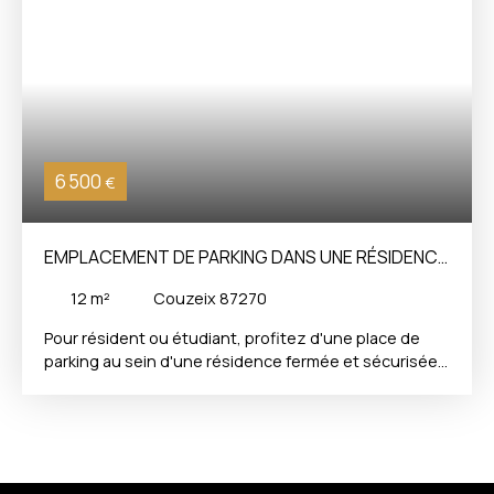
Commerciaux (RSAC) du Tribunal de Commerce de
LIMOGES sous le numéro 914576467.
6 500
€
EMPLACEMENT DE PARKING DANS UNE RÉSIDENCE
FERMÉE ET SÉCURISÉE
12
m²
Couzeix 87270
Pour résident ou étudiant, profitez d'une place de
parking au sein d'une résidence fermée et sécurisée à
Couzeix, dans un quartier calme.
Idéalement située,
elle offre une solution pratique pour garer son
véhicule en toute sécurité.
Accès direct au parking
par un portail, ouverture sécurisée avec un BIP.
La
présente annonce immobilière a été rédigée sous la