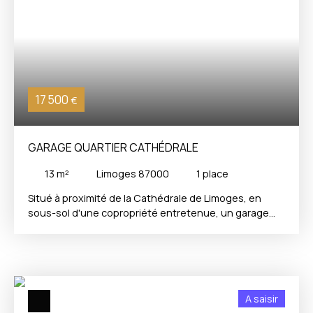
17 500
€
GARAGE QUARTIER CATHÉDRALE
13
m²
Limoges 87000
1
place
Situé à proximité de la Cathédrale de Limoges, en
sous-sol d'une copropriété entretenue, un garage
fermé actuellement loué 69€ charges comprises.
Loyer nu 64€ / mois. Charges 5€ / mois. La présente
annonce immobilière a été rédigée sous la
responsabilité éditoriale de Mr Stéphane MERLE tèl
0609610364, Agent Commercial mandataire en
A saisir
immobilier immatriculé au Registre Spécial des Agents