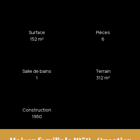
Surface
Pièces
152
m²
6
Salle de bains
Terrain
1
312
m²
Construction
1950
Maison familiale 1950 - Quartier