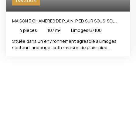
199 280
€
MAISON 3 CHAMBRES DE PLAIN-PIED SUR SOUS-SOL
COMPLET * LIMOGES SECTEUR LANDOUGE
4
pièces
107
m²
Limoges 87100
Située dans un environnement agréable à Limoges
secteur Landouge, cette maison de plain-pied
construite dans les années 1980 offre un cadre de vie
idéal pour une famille en quête d'espace et de
tranquillité. D'une superficie habitable de 107 m², elle
se compose de 3 chambres, avec la possibilité
d'aménager facilement une 4ᵉ chambre selon vos
besoins, d'une grande salle d'eau, d'un wc
indépendant. Vous découvrirez une belle pièce de vie
lumineuse de 39 m², comprenant un salon, une salle à
manger ainsi qu'un espace bureau, parfait pour le
télétravail ou un coin lecture. La cuisine aujourd'hui
indépendante de 16 m², bénéficie d'un accès direct à
la terrasse, idéale pour profiter des repas en
extérieur, peut selon vos souhaits être ouverte sur la