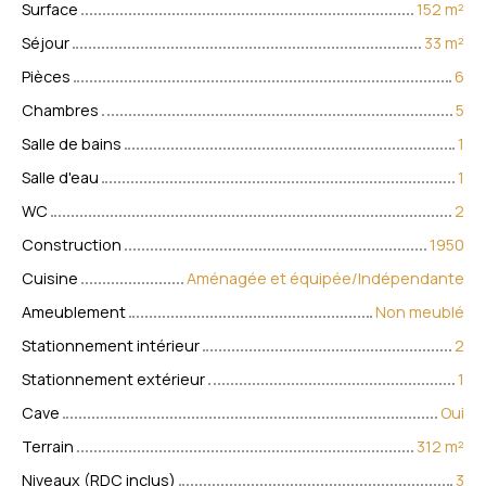
Surface
152
m²
Séjour
33
m²
Pièces
6
Chambres
5
Salle de bains
1
Salle d'eau
1
WC
2
Construction
1950
Cuisine
Aménagée et équipée/Indépendante
Ameublement
Non meublé
Stationnement intérieur
2
Stationnement extérieur
1
Cave
Oui
Terrain
312
m²
Niveaux (RDC inclus)
3