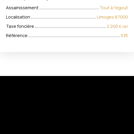
Assainissement
Tout à l'égout
Localisation
Limoges 87000
Taxe foncière
2 200
€ /an
Référence
535