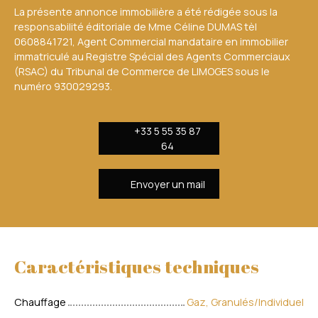
La présente annonce immobilière a été rédigée sous la
responsabilité éditoriale de Mme Céline DUMAS tèl
0608841721, Agent Commercial mandataire en immobilier
immatriculé au Registre Spécial des Agents Commerciaux
(RSAC) du Tribunal de Commerce de LIMOGES sous le
numéro 930029293.
+33 5 55 35 87
64
Envoyer un mail
Caractéristiques techniques
Chauffage
Gaz, Granulés/Individuel