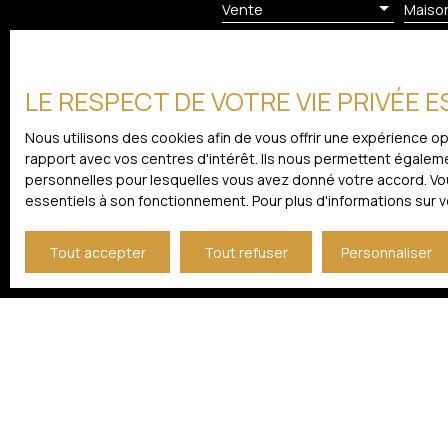
responsabilité éditoriale de Mme Céline DUMAS tè
Vente
Maiso
Commercial mandataire en immobilier immatriculé au
Agents Commerciaux (RSAC) du Tribunal de Comme
Pièces min
numéro 930029293.
LE RESPECT DE VOTRE VIE PRIVÉE 
J'accepte le traitement de
prospection commerciale par
Nous utilisons des cookies afin de vous offrir une expérience 
démarchage téléphonique, pr
rapport avec vos centres d'intérêt. Ils nous permettent égalemen
courrier adressé à :
personnelles pour lesquelles vous avez donné votre accord. Vous
essentiels à son fonctionnement. Pour plus d'informations sur 
Société Worldline, Service B
Tout accepter
Tout refuser
Personnaliser
Pour en savoir plus sur le 