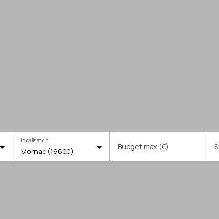
Localisation
Budget max (€)
S
Mornac (16600)