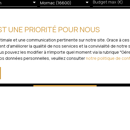
l 0608841721, Agent
Budget max (€)
n
Mornac (16600)
 Registre Spécial des
rce de LIMOGES sous le
EST UNE PRIORITÉ POUR NOUS
 mes données personnelles conformément au RGPD. Si vous ne souha
 voie téléphonique, vous pouvez vous inscrire gratuitement sur la
optimale et une communication pertinente sur notre site. Grace à 
évu par l'article L223-1 du code de la consommation, sur le site I
t d'améliorer la qualité de nos services et la convivialité de notre
 pouvez les modifier à n'importe quel moment via la rubrique ″Gérer
vos données personnelles, veuillez consulter
notre politique de conf
loctel, CS 61311, 41013 BLOIS CEDEX.
traitement de vos données personnelles, veuillez consulter notre
po
Recevoir des annonces