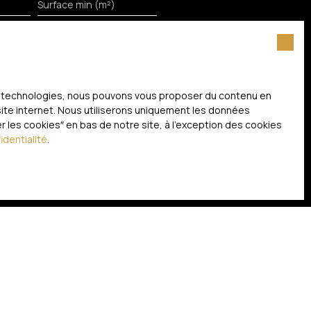
Surface min (m²)
itez pas faire l'objet de
 liste d'opposition au
ces technologies, nous pouvons vous proposer du contenu en
nternet www.bloctel.gouv.fr ou par
 site internet. Nous utiliserons uniquement les données
 les cookies″ en bas de notre site, à l'exception des cookies
identialité
.
litique de confidentialité
.